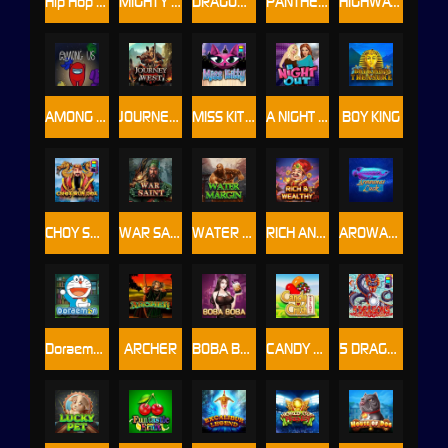
Hip Hop Penguin
MIGHTY SPARTAN
DRAGON GATE
PANTHER MOON
HIGHWAY KING
AMONG US
JOURNEY WEST
MISS KITTY
A NIGHT OUT
BOY KING
CHOY SUN DOA
WAR SAINT
WATER MARGIN
RICH AND WEALTHY
AROWANAS LUCK
Doraemon
ARCHER
BOBA BOBA
CANDY CRUSH
5 DRAGONS