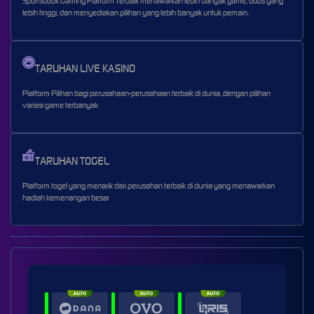
Sportsbook Gaming Platform Terbaik menawarkan lebih banyak game, odds yang
lebih tinggi, dan menyediakan pilihan yang lebih banyak untuk pemain.
TARUHAN LIVE KASINO
Platform Pilihan bagi perusahaan-perusahaan terbaik di dunia, dengan pilihan
variasi game terbanyak
TARUHAN TOGEL
Platform togel yang menarik dari perusahan terbaik di dunia yang menawarkan
hadiah kemenangan besar