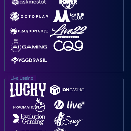
Live Casino