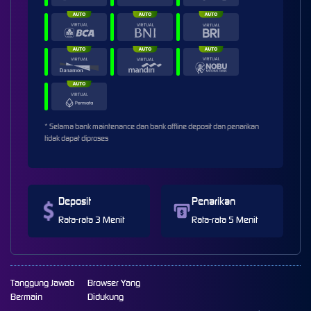
* Selama bank maintenance dan bank offline deposit dan penarikan
tidak dapat diproses
Deposit
Penarikan
Rata-rata 3 Menit
Rata-rata 5 Menit
Tanggung Jawab
Browser Yang
Bermain
Didukung