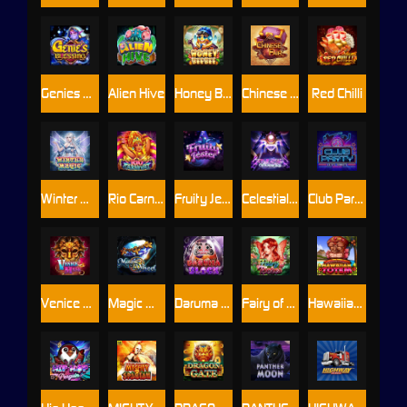
Genies Blessing
Alien Hive
Honey Bee Bee
Chinese Fair
Red Chilli
Winter Magic
Rio Carnival
Fruity Jester
Celestial Goddess
Club Party
Venice Mask
Magic Wheel
Daruma Block
Fairy of Riches
Hawaiian Totem