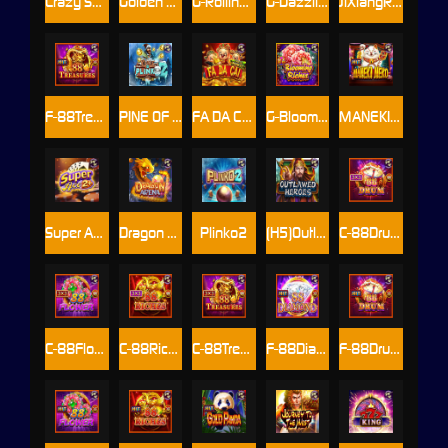
Crazy Sheep
Golden 777(H5)
G-RollingRiches
G-DazzlingDiamond
JiXiangRuYi(H5)
F-88Treasures(H5)
PINE OF PLINKO 2
FA DA CAI(H5)
G-BloomingRiches
MANEKI NEKO(H5)
Super Ace2+
Dragon Arena
Plinko2
(H5)Outlawed Heroes
C-88Drum(H5)
C-88Flower(H5)
C-88Riches(H5)
C-88Treasures(H5)
F-88Diamond(H5)
F-88Drum(H5)