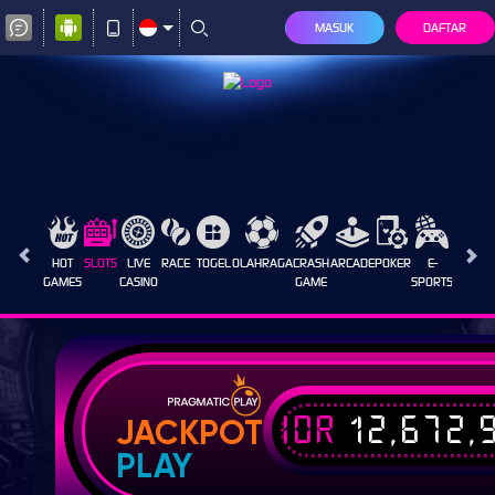
MASUK
DAFTAR
HOT
SLOTS
LIVE
RACE
TOGEL
OLAHRAGA
CRASH
ARCADE
POKER
E-
PROMO
GAMES
CASINO
GAME
SPORTS
IDR
12,672,
JACKPOT
PLAY