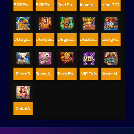
F-88Flower(H5)
F-88Riches(H5)
Gold Panda(H5)
JourneyToTheWest
King-777
L-DragonRiches
L-EmperorTreasure
L-EyesOfFortune
L-GoldenToad
LuckyFish
Plinko3
Super Ace+
Triple Fish(H5)
VIP Club
Water Margin(H5)
XiBoBA