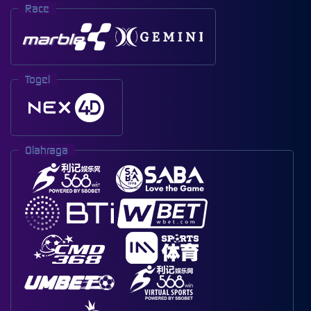
Race
Togel
Olahraga